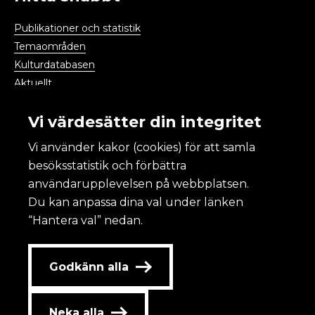
Publikationer och statistik
Temaområden
Kulturdatabasen
Aktuellt
Kalendarium
Vi värdesätter din integritet
Vi använder kakor (cookies) för att samla
Kulturanalys
besöksstatistik och förbättra
användarupplevelsen på webbplatsen.
Om Kulturanalys
Du kan anpassa dina val under länken
Lättläst
“Hantera val” nedan.
Om webbplatsen och kakor
Tillgänglighet
Redovisning av statlig annonsering
Godkänn alla
Personuppgifter
Kontakta oss
Neka alla
Jobba hos oss