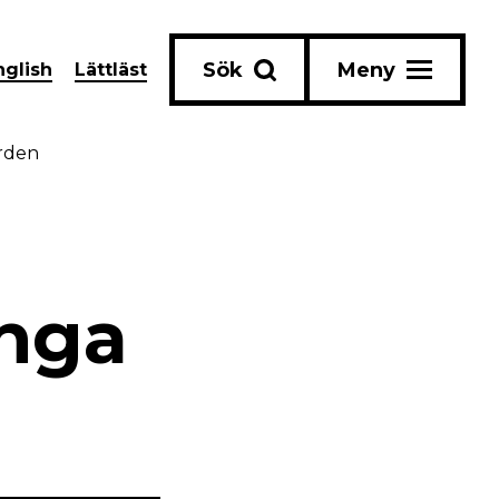
Sök
Meny
nglish
Lättläst
orden
unga