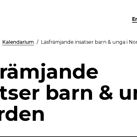
E
Kalendarium
Läsfrämjande insatser barn & unga i N
främjande
tser barn & 
orden