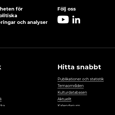
heten för
Följ oss
olitiska
ringar och analyser
k
Hitta snabbt
Publikationer och statistik
Temaområden
Kulturdatabasen
i
Aktuellt
ska
Kalendarium