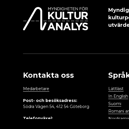
Myndig
kulturp
utvärde
Kontakta oss
Språ
Medarbetare
Lättläst
In English
Post- och besöksadress:
Suomi
Södra Vägen 54, 412 54 Göteborg
Romani arl
Telefonväxel:
Nordsami
031- 395 20 00
Meänkieli