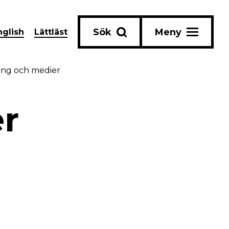
Sök
Meny
nglish
Lättläst
ning och medier
er