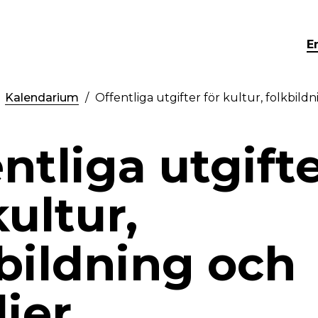
E
Kalendarium
Offentliga utgifter för kultur, folkbild
ntliga utgift
kultur,
bildning och
ier