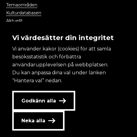
Temaområden
Kulturdatabasen
Aktuellt
Kalendarium
Vi värdesätter din integritet
Vi använder kakor (cookies) för att samla
Kulturanalys
besöksstatistik och förbättra
användarupplevelsen på webbplatsen.
Om Kulturanalys
Du kan anpassa dina val under länken
Lättläst
“Hantera val” nedan.
Om webbplatsen och kakor
Tillgänglighet
Redovisning av statlig annonsering
Godkänn alla
Personuppgifter
Kontakta oss
Neka alla
Jobba hos oss