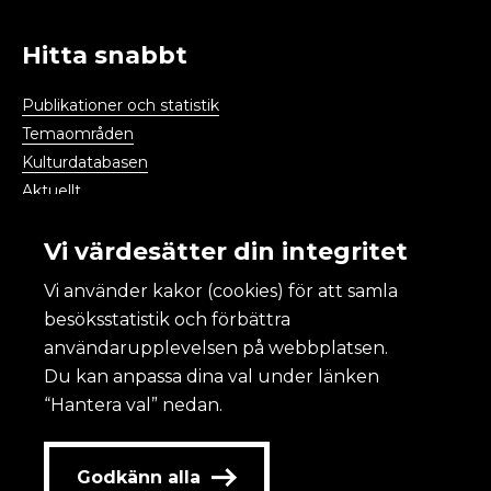
Hitta snabbt
Publikationer och statistik
Temaområden
Kulturdatabasen
Aktuellt
Kalendarium
Vi värdesätter din integritet
Vi använder kakor (cookies) för att samla
Kulturanalys
besöksstatistik och förbättra
användarupplevelsen på webbplatsen.
Om Kulturanalys
Du kan anpassa dina val under länken
Lättläst
“Hantera val” nedan.
Om webbplatsen och kakor
Tillgänglighet
Redovisning av statlig annonsering
Godkänn alla