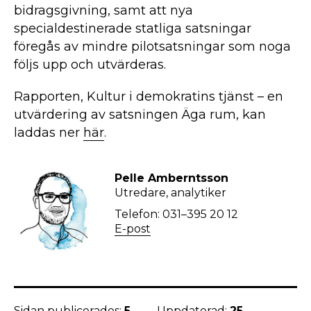
bidragsgivning, samt att nya
specialdestinerade statliga satsningar
föregås av mindre pilotsatsningar som noga
följs upp och utvärderas.
Rapporten, Kultur i demokratins tjänst – en
utvärdering av satsningen Äga rum, kan
laddas ner
här
.
Pelle Amberntsson
Utredare, analytiker
Telefon: 031–395 20 12
E-post
Sidan publicerades:
5
Uppdaterad:
25