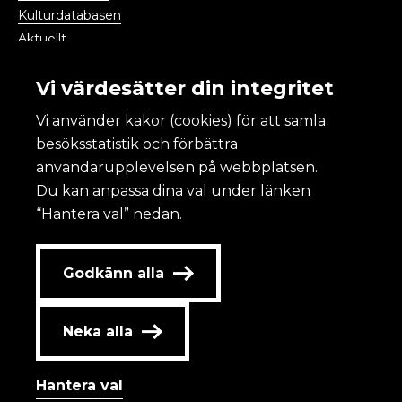
Kulturdatabasen
Aktuellt
Kalendarium
Vi värdesätter din integritet
Vi använder kakor (cookies) för att samla
Kulturanalys
besöksstatistik och förbättra
användarupplevelsen på webbplatsen.
Om Kulturanalys
Du kan anpassa dina val under länken
Lättläst
“Hantera val” nedan.
Om webbplatsen och kakor
Tillgänglighet
Redovisning av statlig annonsering
Godkänn alla
Personuppgifter
Kontakta oss
Neka alla
Jobba hos oss
Hantera val