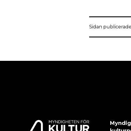
Sidan publicerade
Myndig
kulturp