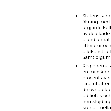
Statens samla
ökning med 8
utgjorde kul
av de ökade 
bland annat 
litteratur oc
bildkonst, a
Samtidigt mi
Regionernas u
en minskning
procent av r
sina utgifte
de övriga ku
bibliotek oc
hemslöjd ing
kronor mella