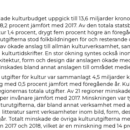
de kulturbudget uppgick till 13,6 miljarder kronor
,2 procent jämfört med 2017. Av den totala stat
tur 1,4 procent, drygt fem procent högre än föregå
utgifterna stod folkbildningen för och resterande
av ökade anslag till allmän kulturverksamhet, samt
h kulturtidskrifter. En stor ökning syntes också i
rkitektur, form och design där anslagen ökade me
nskades bland annat anslagen till området medie
tgifter för kultur var sammanlagt 4,5 miljarder kr
 med 0,5 procent jämfört med föregående år. Kult
egionernas totala utgifter. Av 21 regioner minskad
r per invånare jämfört med 2017. Minskningen var t
lturutgifterna, där bland annat verksamhet med an
h litteratur samt verksamheter inom bild, form, de
år. Totalt minskade de övriga kulturutgifterna me
n 2017 och 2018, vilket är en minskning med 14 pr