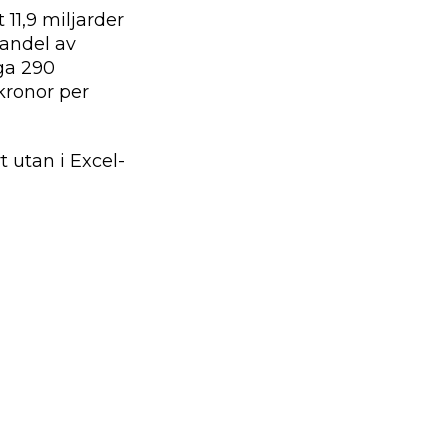
11,9 miljarder
 andel av
ga 290
kronor per
t utan i Excel-