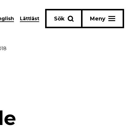
Sök
Meny
nglish
Lättläst
018
de