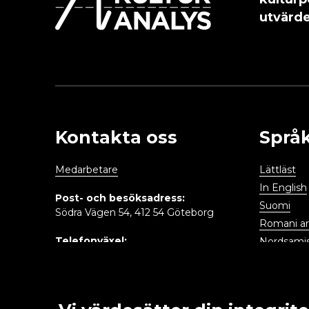
utvärde
Kontakta oss
Språ
Medarbetare
Lättläst
In English
Post- och besöksadress:
Suomi
Södra Vägen 54, 412 54 Göteborg
Romani arl
Telefonväxel:
Nordsami
031- 395 20 00
Meänkieli
Jiddisch
Registrator:
info@kulturanalys.se