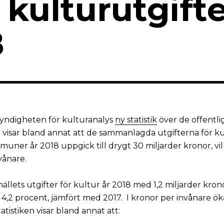
 kulturutgift
8
Myndigheten för kulturanalys
ny statistik
över de offentli
n visar bland annat att de sammanlagda utgifterna för kul
uner år 2018 uppgick till drygt 30 miljarder kronor, vi
vånare.
llets utgifter för kultur år 2018 med 1,2 miljarder kronor
 4,2 procent, jämfört med 2017. I kronor per invånare ö
tistiken visar bland annat att: