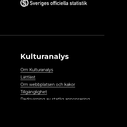
Kulturanalys
Om Kulturanalys
Lättläst
Om webbplatsen och kakor
Tillgänglighet
Redovisning av statlig annonsering
Personuppgifter
Kontakta oss
Jobba hos oss