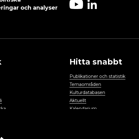
ringar och analyser
k
Hitta snabbt
Publikationer och statistik
Temaområden
Kulturdatabasen
i
Aktuellt
ska
Kalendarium