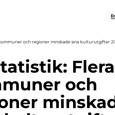
E
ra kommuner och regioner minskade sina kulturutgifter 2
tatistik: Flera
muner och
ioner minska