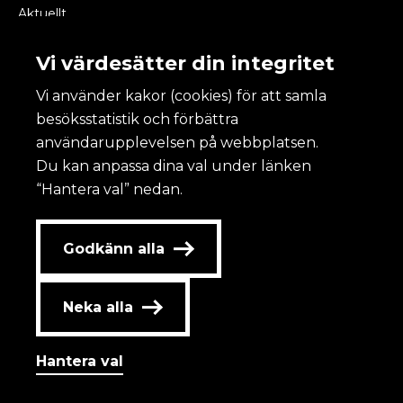
Aktuellt
Kalendarium
Vi värdesätter din integritet
Vi använder kakor (cookies) för att samla
Kulturanalys
besöksstatistik och förbättra
användarupplevelsen på webbplatsen.
Om Kulturanalys
Du kan anpassa dina val under länken
Lättläst
“Hantera val” nedan.
Om webbplatsen och kakor
Tillgänglighet
Redovisning av statlig annonsering
Godkänn alla
Personuppgifter
Kontakta oss
Neka alla
Jobba hos oss
Hantera val