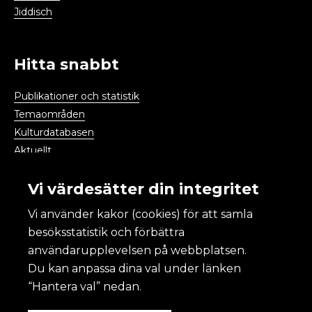
Jiddisch
Hitta snabbt
Publikationer och statistik
Temaområden
Kulturdatabasen
Aktuellt
Kalendarium
Vi värdesätter din integritet
Vi använder kakor (cookies) för att samla
Kulturanalys
besöksstatistik och förbättra
användarupplevelsen på webbplatsen.
Om Kulturanalys
Du kan anpassa dina val under länken
Lättläst
“Hantera val” nedan.
Om webbplatsen och kakor
Tillgänglighet