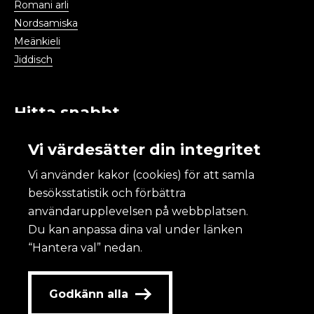
Romani arli
Nordsamiska
Meänkieli
Jiddisch
Hitta snabbt
Publikationer och statistik
Vi värdesätter din integritet
Temaområden
Vi använder kakor (cookies) för att samla
Kulturdatabasen
besöksstatistik och förbättra
Aktuellt
användarupplevelsen på webbplatsen.
Kalendarium
Du kan anpassa dina val under länken
“Hantera val” nedan.
Kulturanalys
Godkänn alla
Om Kulturanalys