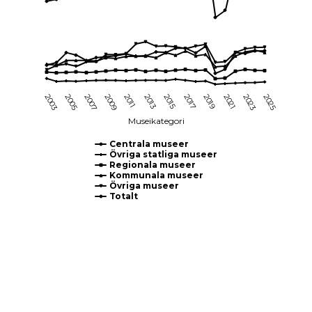
2005
2015
2025
2009
2019
2003
2013
2023
2007
2017
2011
2021
Museikategori
Centrala museer
Övriga statliga museer
Regionala museer
Kommunala museer
Övriga museer
Totalt
End of interactive chart.