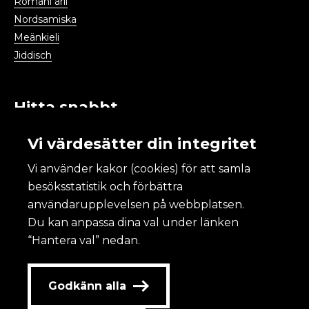
Romani arli
Nordsamiska
Meänkieli
Jiddisch
Hitta snabbt
Publikationer och statistik
Vi värdesätter din integritet
Temaområden
Vi använder kakor (cookies) för att samla
Kulturdatabasen
besöksstatistik och förbättra
Aktuellt
användarupplevelsen på webbplatsen.
Kalendarium
Du kan anpassa dina val under länken
“Hantera val” nedan.
Kulturanalys
Godkänn alla
Om Kulturanalys