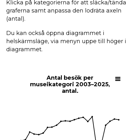
Klicka på kategorierna för att släcka/tända
graferna samt anpassa den lodräta axeln
(antal).
Du kan också öppna diagrammet i
helskärmsläge, via menyn uppe till höger i
diagrammet.
Antal besök per museikategori 2003–202
Antal besök per
Line chart with 6 lines.
museikategori 2003–2025,
View as data table, Antal besök per museikategori 2003–2025,
antal.
The chart has 1 X axis displaying Museikategori.
The chart has 1 Y axis displaying Antal. Range: 0 to 40000000.