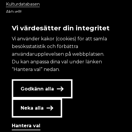
Kulturdatabasen
Aktuellt
Kalendarium
Vi värdesätter din integritet
Vi använder kakor (cookies) för att samla
Kulturanalys
besöksstatistik och förbättra
användarupplevelsen på webbplatsen.
Om Kulturanalys
Du kan anpassa dina val under länken
Lättläst
“Hantera val” nedan.
Om webbplatsen och kakor
Tillgänglighet
Redovisning av statlig annonsering
Godkänn alla
Personuppgifter
Kontakta oss
Neka alla
Jobba hos oss
Hantera val