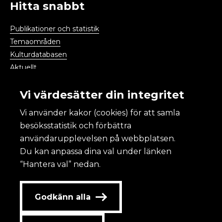
Hitta snabbt
Publikationer och statistik
Temaområden
Kulturdatabasen
Aktuellt
Kalendarium
Vi värdesätter din integritet
Vi använder kakor (cookies) för att samla
Kulturanalys
besöksstatistik och förbättra
användarupplevelsen på webbplatsen.
Om Kulturanalys
Du kan anpassa dina val under länken
Lättläst
“Hantera val” nedan.
Om webbplatsen och kakor
Tillgänglighet
Redovisning av statlig annonsering
Godkänn alla
Personuppgifter
Kontakta oss