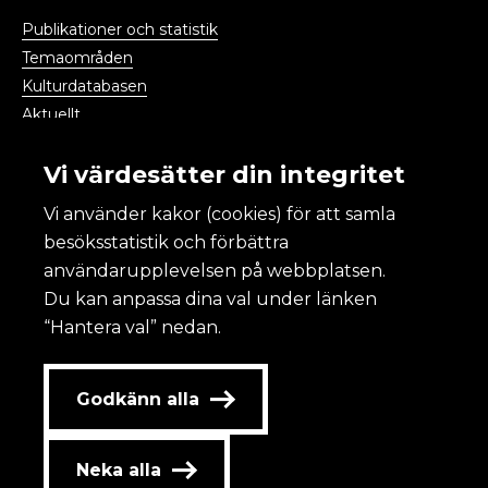
Publikationer och statistik
Temaområden
Kulturdatabasen
Aktuellt
Kalendarium
Vi värdesätter din integritet
Vi använder kakor (cookies) för att samla
Kulturanalys
besöksstatistik och förbättra
användarupplevelsen på webbplatsen.
Om Kulturanalys
Du kan anpassa dina val under länken
Lättläst
“Hantera val” nedan.
Om webbplatsen och kakor
Tillgänglighet
Redovisning av statlig annonsering
Godkänn alla
Personuppgifter
Kontakta oss
Neka alla
Jobba hos oss